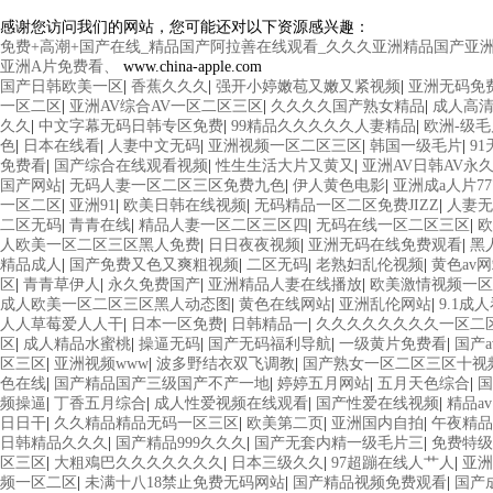
感谢您访问我们的网站，您可能还对以下资源感兴趣：
免费+高潮+国产在线_精品国产阿拉善在线观看_久久久亚洲精品国产亚洲á
亚洲A片免费看、
www.china-apple.com
国产日韩欧美一区
|
香蕉久久久
|
强开小婷嫩苞又嫩又紧视频
|
亚洲无码免
一区二区
|
亚洲AV综合AV一区二区三区
|
久久久久国产熟女精品
|
成人高
久久
|
中文字幕无码日韩专区免费
|
99精品久久久久久人妻精品
|
欧洲-级
色
|
日本在线看
|
人妻中文无码
|
亚洲视频一区二区三区
|
韩国一级毛片
|
9
免费看
|
国产综合在线观看视频
|
性生生活大片又黄又
|
亚洲AV日韩AV永
国产网站
|
无码人妻一区二区三区免费九色
|
伊人黄色电影
|
亚洲成a人片77
一区二区
|
亚洲91
|
欧美日韩在线视频
|
无码精品一区二区免费JIZZ
|
人妻无
二区无码
|
青青在线
|
精品人妻一区二区三区四
|
无码在线一区二区三区
|
欧
人欧美一区二区三区黑人免费
|
日日夜夜视频
|
亚洲无码在线免费观看
|
黑
精品成人
|
国产免费又色又爽粗视频
|
二区无码
|
老熟妇乱伦视频
|
黄色av
区
|
青青草伊人
|
永久免费国产
|
亚洲精品人妻在线播放
|
欧美激情视频一区
成人欧美一区二区三区黑人动态图
|
黄色在线网站
|
亚洲乱伦网站
|
9.1成
人人草莓爱人人干
|
日本一区免费
|
日韩精品一
|
久久久久久久久久一区二
区
|
成人精品水蜜桃
|
操逼无码
|
国产无码福利导航
|
一级黄片免费看
|
国产a
区三区
|
亚洲视频www
|
波多野结衣双飞调教
|
国产熟女一区二区三区十视
色在线
|
国产精品国产三级国产不产一地
|
婷婷五月网站
|
五月天色综合
|
国
频操逼
|
丁香五月综合
|
成人性爱视频在线观看
|
国产性爱在线视频
|
精品av
日日干
|
久久精品精品无码一区三区
|
欧美第二页
|
亚洲国内自拍
|
午夜精品
日韩精品久久久
|
国产精品999久久久
|
国产无套内精一级毛片三
|
免费特级
区三区
|
大粗鳮巴久久久久久久久
|
日本三级久久
|
97超蹦在线人艹人
|
亚
频一区二区
|
未满十八18禁止免费无码网站
|
国产精品视频免费观看
|
国产