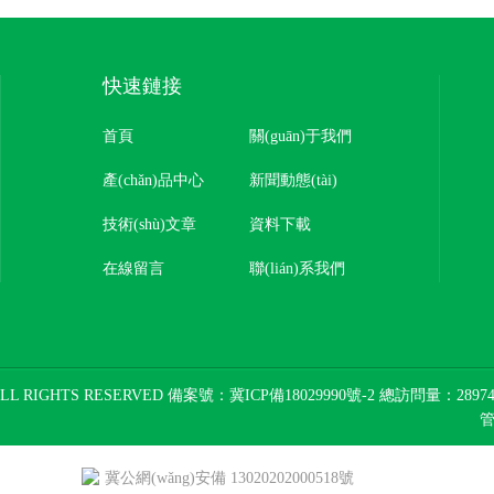
快速鏈接
首頁
關(guān)于我們
產(chǎn)品中心
新聞動態(tài)
技術(shù)文章
資料下載
在線留言
聯(lián)系我們
L RIGHTS RESERVED 備案號：
冀ICP備18029990號-2
總訪問量：28974
冀公網(wǎng)安備 13020202000518號