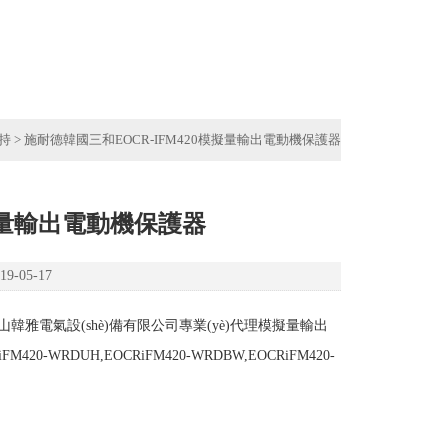
支持
> 施耐德韓國三和EOCR-IFM420模擬量輸出電動機保護器
模擬量輸出電動機保護器
-05-17
唐山韓雅電氣設(shè)備有限公司專業(yè)代理模擬量輸出
420-WRDUH,EOCRiFM420-WRDBW,EOCRiFM420-