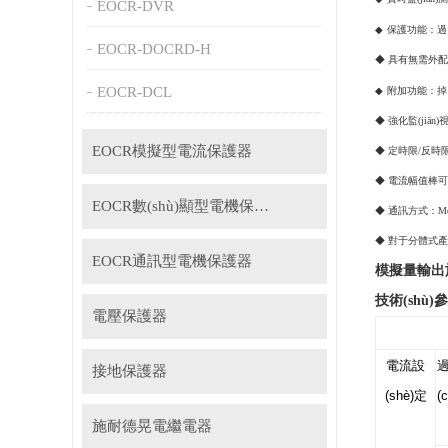
EOCR-DVR
◆
保護功能：過電流
EOCR-DOCRD-H
◆
具有無需外配C
EOCR-DCL
◆
附加功能：掉電
◆
強化監(jiān
EOCR模擬型電流保護器
◆
定時限/反時
◆
電流幅值棒可
EOCR數(shù)顯型電機保護器
◆
通訊方式：Modb
◆
對于分體式產(c
EOCR通訊型電機保護器
模擬量輸出
技術(shù)參
電壓保護器
電流設
接地保護器
(shè)定
(
施耐德晃電繼電器