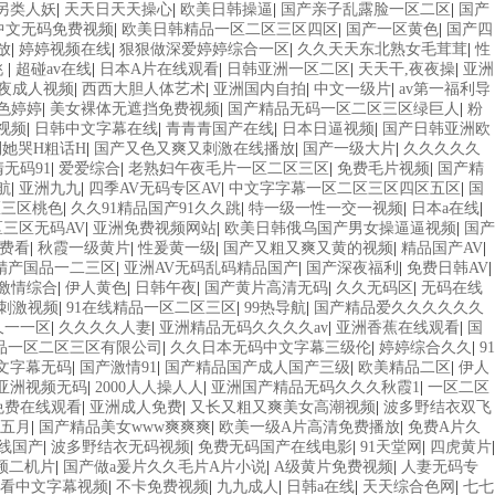
另类人妖
|
天天日天天操心
|
欧美日韩操逼
|
国产亲子乱露脸一区二区
|
国产
中文无码免费视频
|
欧美日韩精品一区二区三区四区
|
国产一区黄色
|
国产四
放
|
婷婷视频在线
|
狠狠做深爱婷婷综合一区
|
久久天天东北熟女毛茸茸
|
性
桃
|
超碰av在线
|
日本A片在线观看
|
日韩亚洲一区二区
|
天天干,夜夜操
|
亚洲
夜成人视频
|
西西大胆人体艺术
|
亚洲国内自拍
|
中文一级片
|
av第一福利导
色婷婷
|
美女裸体无遮挡免费视频
|
国产精品无码一区二区三区绿巨人
|
粉
视频
|
日韩中文字幕在线
|
青青青国产在线
|
日本日逼视频
|
国产日韩亚洲欧
她哭H粗话H
|
国产又色又爽又刺激在线播放
|
国产一级大片
|
久久久久久
无码91
|
爱爱综合
|
老熟妇午夜毛片一区二区三区
|
免费毛片视频
|
国产精
航
|
亚洲九九
|
四季AV无码专区AV
|
中文字字幕一区二区三区四区五区
|
国
区三区桃色
|
久久91精品国产91久久跳
|
特一级一性一交一视频
|
日本a在线
|
三区无码AV
|
亚洲免费视频网站
|
欧美日韩俄乌国产男女操逼逼视频
|
国产
费看
|
秋霞一级黄片
|
性爰黄一级
|
国产又粗又爽又黄的视频
|
精品国产AV
|
精产国品一二三区
|
亚洲AV无码乱码精品国产
|
国产深夜福利
|
免费日韩AV
|
激情综合
|
伊人黄色
|
日韩午夜
|
国产黄片高清无码
|
久久无码区
|
无码在线
刺激视频
|
91在线精品一区二区三区
|
99热导航
|
国产精品爱久久久久久久
久一一区
|
久久久久人妻
|
亚洲精品无码久久久久av
|
亚洲香蕉在线观看
|
国
品一区二区三区有限公司
|
久久日本无码中文字幕三级伦
|
婷婷综合久久
|
91
文字幕无码
|
国产激情91
|
国产精品国产成人国产三级
|
欧美精品二区
|
伊人
亚洲视频无码
|
2000人人操人人
|
亚洲国产精品无码久久久秋霞1
|
一区二区
免费在线观看
|
亚洲成人免费
|
又长又粗又爽美女高潮视频
|
波多野结衣双飞
五月
|
国产精品美女www爽爽爽
|
欧美一级A片高清免费播放
|
免费A片久
线国产
|
波多野结衣无码视频
|
免费无码国产在线电影
|
91天堂网
|
四虎黄片
|
频二机片
|
国产做a爰片久久毛片A片小说
|
A级黄片免费视频
|
人妻无码专
看中文字幕视频
|
不卡免费视频
|
九九成人
|
日韩a在线
|
天天综合色网
|
七七