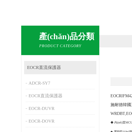
產(chǎn)品分類
PRODUCT CATEGORY
EOCR直流保護器
ADCR-SY7
EOCR直流保護器
EOCRIF
施耐德韓國三和電
EOCR-DUVR
WRDBT,EO
EOCR-DOVR
◆
內(nèi)置
◆
實時監(jiān)測