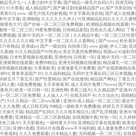
精品毛片九一
|
人妻少妇中文字幕
|
国产精品一级毛片在码A片
|
四虎无码
|
片
|
91大香蕉
|
成人精品国产
|
国产麻豆剧传媒精品国产av
|
国产另类自拍
|
香蕉922
|
www.-级毛片线天内射视视
|
中文字幕高清在线
|
国产成人在线播
本中文字幕
|
亚洲啪啪
|
久久久久久久伊人
|
91亚洲精品乱码久久久久久蜜
级黄色大片
|
国产丝袜一区二区三区免费视频
|
欧洲精品视频在线观看
|
午
激情一区二区三区
|
99爱免费视频
|
日韩精品影院
|
四色永久成人网站
|
丁香
免费视频
|
亚洲AV无码片一区二区三区
|
久久精品午夜
|
一区二区三区性爱
久久久久久久久精
|
中文字幕一区二区久久人妻网站
|
国产xxxxx
|
机长脔到
里只有精品
|
亚洲成av
|
国产一级自拍
|
自拍第1页
|
www.超碰
|
伊人三级
|
高清
久新婚
|
91久久精品国产91性色tv
|
美女无遮挡免费网站
|
韩国av
|
91福利导
9视频
|
日本性爱视频在线观看
|
亚洲色99
|
日韩第一区
|
亚洲AV无码一区二
亚洲黄网在线观看
|
免费99精品
|
亚洲无码视频在线播放
|
精品爆乳一区二区
激情视频在线播放
|
大香蕉欧美
|
全黄做爰毛片免费看
|
国产在线国偷精品免
婷91
|
青青草原国产AV
|
久久福利精品
|
无码中文字幕乱码三区日本视频
|
婷婷五月丁香五月
|
国产性爱精品
|
国产在线激情
|
精品国产网站
|
丁香五月
无码人妻
|
A级免费视频
|
天天草夜夜草
|
成人无码片免费178www
|
国产对白
黄色片
|
欧美一区日韩一区
|
亚洲性网
|
香蕉三级片
|
久久精品国产亚洲AV
妇一区二区三区免费看
|
人人搞人人干
|
在线无码不卡
|
久久综合久
|
国精精
国产
|
91久久精品一区二区ww直播
|
亚洲AV成人精品一区二区三区
|
最近中
9久久久免费
|
成人日韩无码
|
99精品一级欧美片免费播放
|
婷婷五月天视频
|
天天操天天舔
|
精品国产乱码久久久久电车痴汉久
|
国产乱淫视频
|
亚洲AV
免费看
|
亚洲精品一区二区三区新线路
|
在线视频午夜
|
性色一区
|
久久婷婷
黄色三级AV
|
天天影视色
|
一级特黄大片69
|
亚洲精品字幕在线观看
|
欧美在
区三区
|
亚洲91色图
|
无码A片在线看www不卡福利姬
|
成人做爰免费A片视
午夜福利
|
久久久免费观看
|
日木精品人妻
|
无码视频一区二区三区
|
在线观