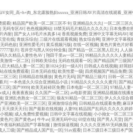
V女同_高+h+肉_东北露脸熟妇xxxxx_亚洲日韩AV片高清在线观看
费观看
|
精品国产欧美一区二区三区不卡
|
亚洲精品久久久
|
一区二区三区久
清
|
无码专区AV
|
色色视频网站
|
18禁无码毛片精品久久久久久
|
日本免费在
毛片内射
|
国产女人18毛片水真多14
|
香蕉视频免费
|
亚洲中文字幕无码AV
|
啪
1天堂在线
|
青娱乐综合
|
三级片在线观看视频
|
熟女综合网
|
亚洲中文字幕视
久无码色欲
|
亚洲性爱毛片
|
黄瓜视频污版
|
在线一区视频
|
黄色片黄色片好
77777影片
|
苍井空与黑人90分钟全集
|
国产精品一区二区黑人巨大
|
人人操
码久久精品人妻性色AV
|
翔田千里av一区二区
|
99精品久久久久久人妻精
美激情一区二区
|
日韩欧美综合
|
无码在线观看一区
|
国产精品国产三级国
人巨大精品人妻一区二区
|
新1024少妇一级A片
|
日韩成人在线视频
|
好屌妞
网站在线免费观看
|
日本无码在线
|
欧美性爱一级
|
四虎视频国产精品免费
|
国
二区三区
|
日韩精品在线播放
|
黄色片无码
|
国产精品三级片
|
日韩一区二区
人看片
|
一本色道久久综合亚洲精品小说
|
91精品久久久久久久蜜月
|
国产精
区三区
|
国产9999
|
欧美无砖砖区免费
|
日本电影一区二区三区
|
97精品人
v成人
|
夜夜夜夜操
|
久久国产一区二区
|
av电影资源
|
亚洲精品视频在线播
频
|
亚洲乱色熟女一区二区三区
|
狼友91精品一区二区三区
|
伊人久久综合
产亚洲欧美一区二区三区
|
亚洲激情综合网
|
日韩精品在线观看免费
|
麻豆
|
天天摸天天日
|
国产最新在线视频
|
人妻99
|
精品国产乱码久久久久久婷婷
小视频
|
成人免费性爱视频
|
日韩中文字幕在线视频
|
小小拗女一区二区三
黄色片
|
国产黄色av
|
牛牛av
|
亚洲无码中出
|
69堂在线
|
国产男人天堂
|
国产
洲午夜福利精品国产字幕制服
|
激情操逼视频
|
久久久久亚洲AV无码换脸
|
成人三级
|
国产精品成人国产乱一区
|
91av观看
|
日本三级日本三级日本产国