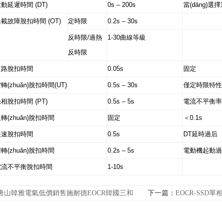
動延遲時間 (DT)
0s – 200s
當(dāng)選
載故障脫扣時間 (OT)
定時限
0.2s – 30s
反時限/過熱
1-30曲線等級
反時限
短路脫扣時間
0.05s
固定
轉(zhuǎn)脫扣時間(UT)
0.5s – 30s
僅定時限特性
相脫扣時間 (PT)
0.5s – 5s
電流不平衡率
轉(zhuǎn)脫扣時間
固定
＜0.1s
失速脫扣時間
0.5s
DT延時過后
轉(zhuǎn)脫扣時間
0.2s – 5s
電動機起動過
電流不平衡脫扣時間
1-10s
唐山韓雅電氣低價銷售施耐德EOCR韓國三和
下一篇：
EOCR-SS
A電動機保護器