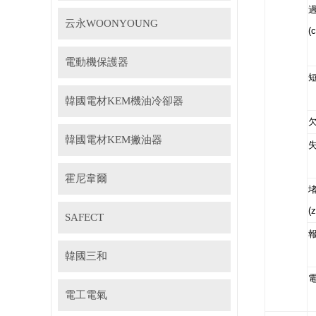
云永WOONYOUNG
(
電動機保護器
韓國電材KEM機油冷卻器
欠
韓國電材KEM撇油器
失
霍尼韋爾
堵
(
SAFECT
韓國三和
電工電氣