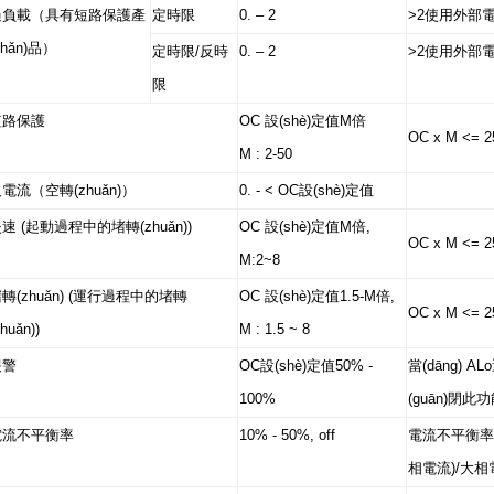
過負載（具有短路保護產
定時限
0. – 2
>2使用外部
chǎn)品）
定時限/反時
0. – 2
>2使用外部
限
短路保護
OC 設(shè)定值M倍
OC x M <= 2
M : 2-50
電流（空轉(zhuǎn)）
0. - < OC設(shè)定值
速 (起動過程中的堵轉(zhuǎn))
OC 設(shè)定值M倍,
OC x M <= 2
M:2~8
轉(zhuǎn) (運行過程中的堵轉
OC 設(shè)定值1.5-M倍,
OC x M <= 2
zhuǎn))
M : 1.5 ~ 8
報警
OC設(shè)定值50% -
當(dāng) A
100%
(guān)閉此
電流不平衡率
10% - 50%, off
電流不平衡率= 
相電流)/大相