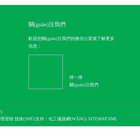
關(guān)注我們
歡迎您關(guān)注我們的微信公眾號了解更多
信息：
掃一掃
關(guān)注我們
5
管理登陸
技術(SHÙ)支持：
化工儀器網(WǍNG)
SITEMAP.XML