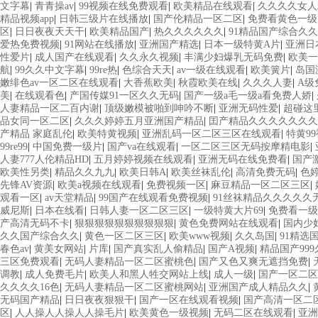
文字幕
|
青青操av
|
99视频在线免费观看
|
欧美精品在线观看
|
久久久久女人
精品视频app
|
日韩三级片在线播放
|
国产伦精品一区二区
|
免费看黄色一级
区
|
日日夜夜天天干
|
欧美精品国产
|
热久久久久久久
|
91精品国产综合久久
爱热免费视频
|
91网站在线播放
|
亚洲国产精选
|
日本一级特黄A片
|
亚洲日
性爱片
|
成人国产在线观看
|
久久永久视频
|
丰满少妇爆乳无码免费
|
欧美一
航
|
99久久中文字幕
|
99re热
|
色综合天天
|
av一级在线观看
|
欧美簧片
|
岛国
嫩绯色av一区二区在线观看
|
大香蕉欧美
|
秋霞欧美在线
|
久久久人妻
|
A级
美
|
在线观看色
|
产国传媒91一区久久无码
|
国产一级a毛一级a看免费人娇
|
人妻精品一区二百内谢
|
顶级嫩模被啪到呻吟不断
|
亚洲无码性爱
|
超碰这
品女同一区二区
|
久久久婷婷五月亚洲国产精品
|
囯产精品久久久久久久久
产精品 家庭乱伦
|
欧美特黄视频
|
亚洲乱码一区二区三区在线观看
|
特黄9
99re99
|
中国免费一级片
|
国产va在线观看
|
一区二区三区无码按摩精电影
|
人妻777人伦精品HD
|
五月婷婷视频在线观看
|
亚洲无码在线免费看
|
国产
欧美性另类
|
精品久久九九
|
欧美日韩A
|
欧美丝袜乱伦
|
高清免费无码
|
色婷
先锋AV资源
|
欧美a视频在线观看
|
免费视频一区
|
麻豆精品一区二区三区
|
观看一区
|
av天堂精品
|
99国产在线观看免费视频
|
91丝袜精品久久久久久
威尼斯
|
日本在线看
|
日韩人妻一区二区三区
|
一级特黄大片69
|
免费看一级
产高清无码不卡
|
狠狠狠狠狠狠狠狠狠狠
|
黄色免费网站在线观看
|
国内少
久久国产综合久久
|
黄色一区二区三区
|
欧美www视频
|
久久岛国
|
91精选
春色av
|
黄美女网站
|
片库
|
国产真实乱人偷精品
|
国产A视频
|
精品国产99
三区免费观看
|
无码人妻精品一区二区蜜桃色
|
国产又色又爽无遮挡免费
|
调教
|
成人免费毛片
|
欧美人和黑人牲交网站上线
|
成人一级
|
国产一区二区
久久久久16色
|
无码人妻精品一区二区蜜桃网站
|
亚洲国产成人精品久久
|
无码国产精品
|
日日夜夜狠狠干
|
国产一区在线观看视频
|
国产高清一区二
区
|
人人操人人操人人操毛片
|
欧美黄色一级视频
|
无码二区在线观看
|
亚洲