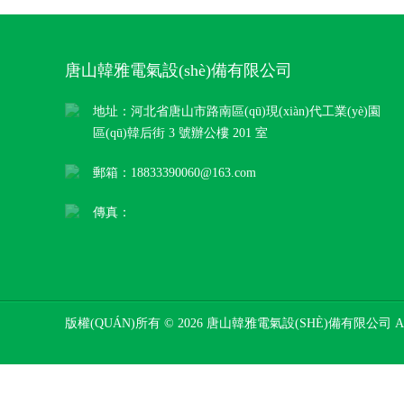
唐山韓雅電氣設(shè)備有限公司
地址：河北省唐山市路南區(qū)現(xiàn)代工業(yè)園
區(qū)韓后街 3 號辦公樓 201 室
郵箱：18833390060@163.com
傳真：
版權(QUÁN)所有 © 2026 唐山韓雅電氣設(SHÈ)備有限公司 AL