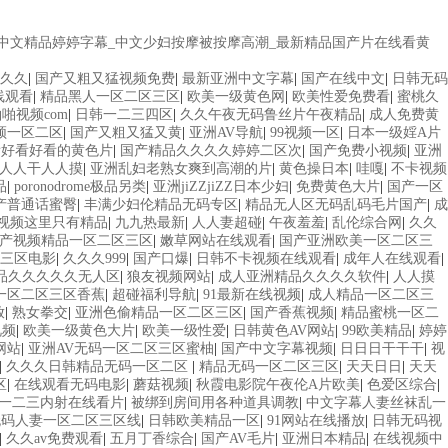
_亚洲中文精品婷婷字幕_中文少妇按摩被按摩高潮_最新精品国产片在线看黄
久久
|
国产又粗又猛视频免费
|
最新亚洲中文字幕
|
国产在线中文
|
日韩无码
线观看
|
精品黑人一区二区三区
|
欧美一级黄色网
|
欧美性爱免费看
|
蜜桃久
啪视频com
|
日韩一二三四区
|
久久午夜无码鲁丝片午夜精品
|
成人免费黄
频一区二区
|
国产又粗又猛又黄
|
亚洲AV导航
|
99视频一区
|
日本一级婬A片
看好看好看的黄色片
|
国产精品久久久久婷婷二区次
|
国产免费小视频
|
亚洲
人人干人人摸
|
亚洲乱妇老熟女爽到高潮的片
|
黄色操日本
|
哇嘎
|
不卡视频
品
|
poronodrome极品另类
|
亚洲jiZZjiZZ日本少妇
|
免费黄色大片
|
国产一区
产普通话蜜臀
|
丰满少妇伦精品无码专区
|
精品无人区无码乱码毛片国产
|
成
视频这里只有精品
|
九九热最新
|
人人妻超碰
|
午夜羞羞
|
乱伦综合网
|
久久
产视频精品一区二区三区
|
嫩草网站在线观看
|
国产亚洲欧美一区二区三
三区电影
|
久久久999
|
国产口爆
|
日韩不卡视频在线观看
|
成年人在线观看
|
品久久久久久无人区
|
狼友视频网站
|
成人亚洲精品久久久久软件
|
人人摸
妻一区二区三区香蕉
|
超碰福利导航
|
91最新在线视频
|
成人精品一区二区三
放
|
熟女拳交
|
亚洲色偷精品一区二区三区
|
国产香蕉视频
|
精品蜜桃一区二
视频
|
欧美一级黄色大片
|
欧美一级性爱
|
日韩黄色AV网站
|
99欧美精品
|
婷婷
网站
|
亚洲AV无码一区二区三区蜜柚
|
国产中文字幕视频
|
日日日干干干
|
视
|
久久久日韩精品无码一区二区
|
精品无码一区二区三区
|
天天日日
|
天天
区
|
在线观看无码电影
|
蘑菇视频
|
秋霞电影院午夜伦A片欧美
|
色爱区综合
|
一二三内射在线看片
|
被绑到房间用各种道具调教
|
中文字幕人妻丝袜乱一
无码人妻一区二区三区线
|
日韩欧美精品一区
|
91网站在线播放
|
日韩无码视
|
久久av免费观看
|
五月丁香综合
|
国产AV毛片
|
亚洲日本精品
|
在线视频中