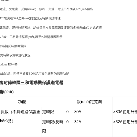
、欠電流、反轉(zhuǎn)、缺相、失速、電流不平衡及
4-20,mA輸出
T電流在32A之內(nèi)的過熱反時限保護特性
保護、運行時間累計、記錄后三次故障原因及電流和多種復(fù)位方式選擇
)視功能：三相電流循環(huán)顯示&跳閘原因顯示
限/過熱反時限可選擇
實時顯示負載運行狀況
us RS-485
hǎn)品，即使不連接PDM認可提供正常的保護功能
施耐德韓國三和電動機保護繼電器
數(shù)
功能
設(shè)定范圍
過負載（不具短路保護產
定時限
0. – 80A
>80A使用外
chǎn)品）
定時限/反時
0. – 32A
>32A使用外
限