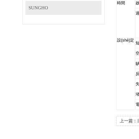
時間
啟
SUNGHO
過
設(shè)定
空
缺
反
堵
上一篇：
SAMWH