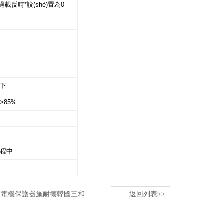
擇過載反時*設(shè)置為0
下
>85%
程中
D單相電機保護器施耐德韓國三和
返回列表>>